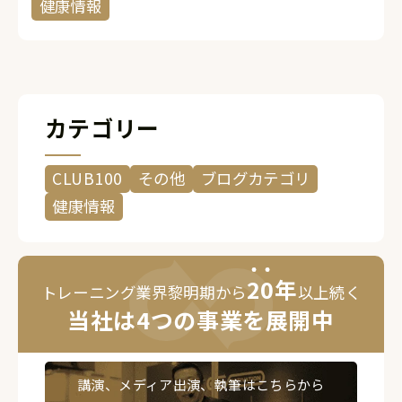
健康情報
量の減少にあります。仕事や家事に忙し
くなると、走る、跳ぶ、投げるといった
大きな動作をともなう運動が減り、生活
に必 […]
カテゴリー
CLUB100
その他
ブログカテゴリ
健康情報
2
0
年
トレーニング業界黎明期から
以上続く
当社は4つの事業を展開中
講演、メディア出演、執筆はこちらから